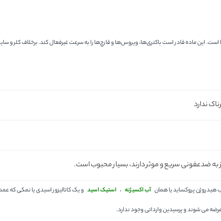
ست. این ماده قادر است باکتری‌ها، ویروس‌ها و قارچ‌ها را به سرعت غیرفعال کند. برخلاف کلر و سای
ناک ندارد
ز به ضدعفونی سریع و موثر دارند، بسیار محبوب است.
یب هیدروژن پروکساید یا همان
آب اکسیژنه
،
استیک اسید
و یک کاتالیزور اسیدی یا نمکی که عمد
 عرضه می شوند و پرسیدین وارداتی وجود ندارد.