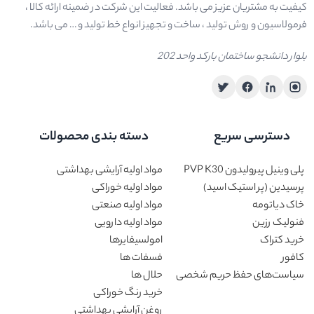
کیفیت به مشتریان عزیز می باشد. فعالیت این شرکت در ضمینه ارائه کالا ،
فرمولاسیون و روش تولید ، ساخت و تجهیز انواع خط تولید و … می باشد.
بلوار دانشجو ساختمان بارکد واحد 202
دسترسی سریع
دسته بندی محصولات
پلی وینیل پیرولیدون PVP K30
مواد اولیه آرایشی بهداشتی
پرسیدین (پر استیک اسید)
مواد اولیه خوراکی
خاک دیاتومه
مواد اولیه صنعتی
فنولیک رزین
مواد اولیه دارویی
خرید کتراک
امولسیفایرها
کافور
فسفات ها
سیاست‌های حفظ حریم شخصی
حلال ها
خرید رنگ خوراکی
روغن آرایشی بهداشتی