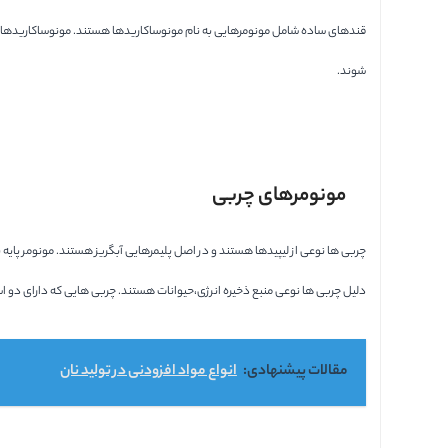
قندهای ساده شامل مونومرهایی به نام مونوساکاریدها هستند. مونوساکاریدها دا
شوند.
مونومرهای چربی
چربی ها نوعی از لیپیدها هستند و در اصل پلیمرهایی آبگریز هستند. مونومر پای
دلیل چربی ها نوعی منبع ذخیره انرژی،حیوانات هستند. چربی هایی که دارای دو 
مقالات پیشنهادی:
انواع مواد افزودنی در تولید نان