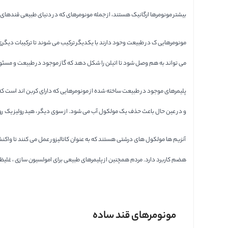
بیشتر مونومرها ارگانیک هستند، از جمله مونومرهای که در دنیای طبیعی قندهای س
می تواند به هم وصل شود تا اتیلن را شکل دهد که گاز موجود در طبیعت و مسئول ر
پلیمرهای موجود در طبیعت ساخته شده از مونومرهایی که دارای کربن اند است که ب
و در عین حال باعث حذف یک مولکول آب می شود. از سوی دیگر ، هیدرولیز یک روش 
آنزیم ها مولکول های درشتی هستند که به عنوان کاتالیزور عمل می کنند تا واکنش 
هضم کاربرد دارد. مردم همچنین از پلیمرهای طبیعی برای امولسیون سازی ، غلیظ شدن و تثبیت 
مونومرهای قند ساده