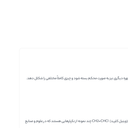
هره دیگری نیز به صورت محکم بسته شود و چیزی کاملاً مختلفی را شکلل دهد.
مونومر یا تکپار موادی شکیل شده از مولکولهای واحد هستند؛ که از ترکیب آنها بسپار یا پلیمر به وجود می‌آید. ایزوپرن CH2=C(CH3)CH=CH2، پروپیلنCH3CH=CH2، کلرید وینیل(وینیل کلرید) CH2=CHCl چند نمونه از تکپارهایی هستند که در علوم و صنایع