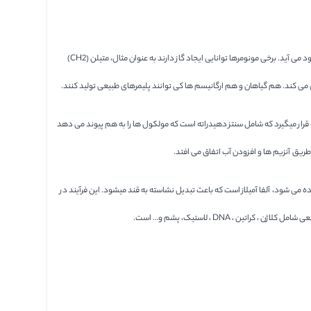
مونومرهایی ک در طبیعت وحود دارند با یکدیگر ترکیب می شوند تا ترکیبات دیگری را به وحود آورند. غذا به شکل کربوهیدرات ها ، پروتئین ها و چربی ها از پیوند چندین مونومر به وجود می آید. برخی مونومرها توانایی ایجاد گاز دارند به عنوان مثال، متیلن (CH2)
 می کند. هم گیاهان و هم ارگانیسم ها کی توانند پلیمرهای طبیعی تولید کنند.
 قرار میگیرد که شامل سنتز دهیدراته است که مولکول ها را به هم پیوند می دهد
ریق آنزیم ها و افزودن آب اتفاق می افتد.
 می شود، آلفا آمیلاز است که باعث تبدیل نشاسته به قند میشود. این فرآیند در
 DNA ، لاستیک، پشم و… است.