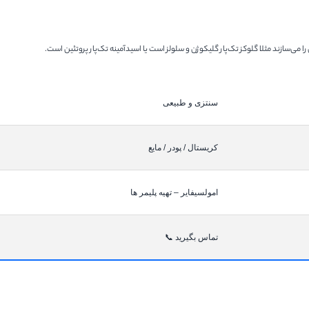
ی‌سازند مثلا گلوکز تک‌پار گلیکوژن و سلولز است یا اسیدآمینه تک‌پار پروتئین است.
سنتزی و طبیعی
کریستال / پودر / مایع
امولسیفایر – تهیه پلیمر ها
تماس بگیرید ️📞