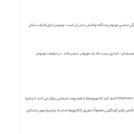
 ویژگی اساسی مونومر چندگانه واکنش دادن آن است ، مونومر دارای قابلیّت شکل
قسیم کرد ، اجباری نیست که یک مونومر ، عنصر باشد ، در حقیقت مونومر
مونومرها اساس ماکرومولکول هایی را شکل می دهند که عمر را حفظ می کنند و مواد مورد نیاز ساخته های بشری را کامل می کنند. دانشمندی به نام هرمان استودینجر (Hermann Staudinger) کشف کرد که مونومرها با هم پیوند شیمیایی برقرار می کنند تا زنجیره
اکنش های گوناگونی معمولاً از طریق کاتالیزورها منجر به پلیمریزاسیون (تشکیل