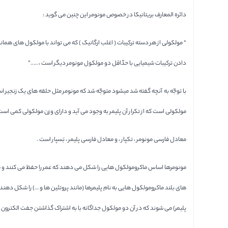
دائره المعارف بریتانیکا در خصوص مونومر این چنین می گوید :
“ مولکولی از هر دسته ترکیبات ( ا‌غلب ارگانیک )‌ که می تواند با مولکول های هم
دادن ترکیبات شیمیایی با حدّاقل دو مولکول مونومر دیگر است ، …..”
با توجّه به آنچه گفته شد میشود متوجّه شد که مونومر مثل حلقه های یک زنجیر اس
مولکولی است که از تکرار آن پلیمر به وجود می آید و دارای وزن مولکولی کمی است
معادل فارسی مونومر ، تکپار ، و معادل فارسی پلیمر ، بَسپار است .
های بلند ماکرومولکول هایی به نام پلیمرها (مانند پروتئین ها و …) را شکل دهند
پلیمر) می شوند که در آن دو مولکول جداگانه با به اشتراک گذاشتن جفت الکترو