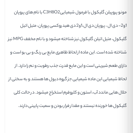
مونو پروپیلن گلیکول با فرمول شیمیاییC3H8O2 با نام های پروپان
1و2- دی ال ، پروپان دی ال،1و2 دی هیدروکسی پروپان، متیل اتیل
گلیکول، متیل اتیلن گلیکول نیز شناخته میشود و با نام مخفف MPG نیز
شناخته شده است. این ماده از لحاظ ظاهری مایع بی رنگ و بی بو است و
دارای طعم شیرینی است و این مایع قدرت جذب رطوبت و نم را دارد. از
لحاظ شیمیایی این ماده شیمیایی جز گروه دیول ها هستند.و به سختی از
حلال هایی ماندد آب، استون و کلروفرم استخراج میشود. در حالت کلی
گلیکول ها خورنده نیستند و مقدار فرار بودن و سمیت پایینی دارند.