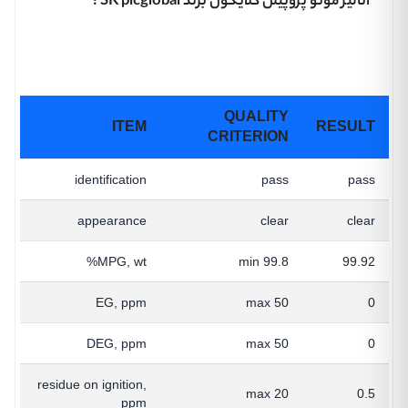
آنالیز مونو پروپیلن گلایکول برند SK picglobal :
QUALITY
ITEM
RESULT
CRITERION
identification
pass
pass
appearance
clear
clear
MPG, wt%
min 99.8
99.92
EG, ppm
max 50
0
DEG, ppm
max 50
0
residue on ignition,
max 20
0.5
ppm