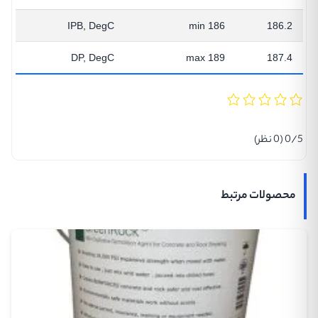
IPB, DegC
min 186
186.2
DP, DegC
max 189
187.4
0/5
(0 نظر)
محصولات مرتبط