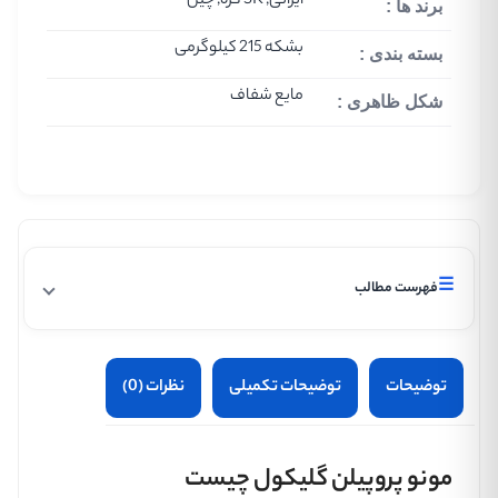
ایرانی, SK کره, چین
برند ها :
بشکه 215 کیلوگرمی
بسته بندی :
مایع شفاف
شکل ظاهری :
☰
فهرست مطالب
توضیحات
توضیحات تکمیلی
نظرات (0)
مونو پروپیلن گلیکول چیست