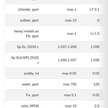
chloride, ppm
max 1
LT 0.1
sulfate, ppm
max 10
0
heavy metals as
max 1
Lt 1.0
Pb, ppm
Sp.Gr, 20/20 c
1.037-1.039
1.038
Sp.Gr(USP) 25/25
1.035-1.037
1.036
c
acidity, ml
max 0.05
0.02
water, ppm
max 700
120
Fe, ppm
max 0.1
0.02
color, APHA
max 10
2.0