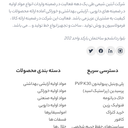
شرکت آبتین شیمی طی یک دهه فعالیت در ضمینه واردات انواع مواد اولیه
در ضمینه های دارویی ، آرایشی بهداشتی و خوراکی آماده ارائه محصولات با
کیفیت به مشتریان عزیز می باشد. فعالیت این شرکت در ضمینه ارائه کالا ،
فرمولاسیون و روش تولید ، ساخت و تجهیز انواع خط تولید و … می باشد.
بلوار دانشجو ساختمان بارکد واحد 202
دسترسی سریع
دسته بندی محصولات
پلی وینیل پیرولیدون PVP K30
مواد اولیه آرایشی بهداشتی
پرسیدین (پر استیک اسید)
مواد اولیه خوراکی
خاک دیاتومه
مواد اولیه صنعتی
فنولیک رزین
مواد اولیه دارویی
خرید کتراک
امولسیفایرها
کافور
فسفات ها
سیاست‌های حفظ حریم شخصی
حلال ها