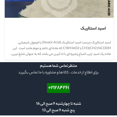
اسید استئاریک
اسید استئاریک چیست اسید استئاریک (Stearic Acid) با فرمول شیمیایی
CH3(CH2)16COOH یا C18H36O2 که ماده ای جامد و موم مانند است . این
ماده یک اسید چرب اشباع زنجیره ای با ۱۸ کربن می باشد که به عنوان شایع ترین…
منتظر تماس شما هستیم
برای اطلاع از خدمات ، کالا ها و مشاوره با ما تماس بگیرید
۰۲۱۲۸۴۲۶۱
شنبه تا چهارشنبه 9 صبح الی 16
پنج شنبه 9 صبح الی 13