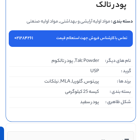
پودر تالک
دسته بندی :
مواد اولیه آرایشی و بهداشتی
,
مواد اولیه صنعتی
۰۲۱۲۸۴۲۶۱
تماس با کارشناس فروش جهت استعلام قیمت
نام های دیگر :
Talc Powder, پودر تالکوم
محصولات
گرید :
USP
پربازدید
برند ها :
پریتوس, گلوریا, MLA, نیلکانت
بسته بندی :
کیسه 25 کیلوگرمی
شکل ظاهری :
پودر سفید