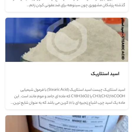
گذشته پزشکان مشهوری چون سینوهه برای ضدعفونی کردن زخم…
اسید استئاریک
اسید استئاریک چیست اسید استئاریک (Stearic Acid) با فرمول شیمیایی
CH3(CH2)16COOH یا C18H36O2 که ماده ای جامد و موم مانند است . این
ماده یک اسید چرب اشباع زنجیره ای با ۱۸ کربن می باشد که به عنوان شایع ترین…