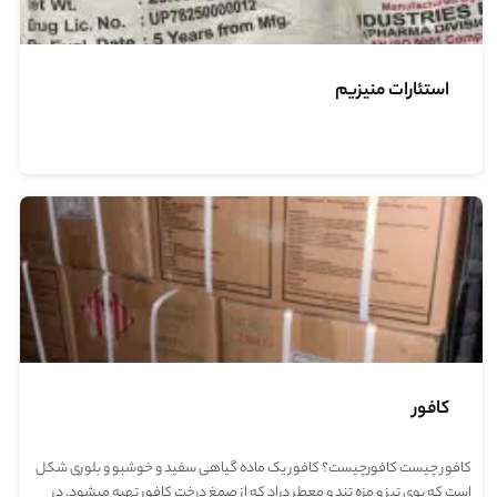
تماس با ما
استئارات منیزیم
کافور
کافور چیست کافورچیست؟ کافور یک ماده گیاهی سفید و خوشبو و بلوری شکل
است که بوی تیز و مزه تند و معطر دراد که از صمغ درخت کافور تهیه میشود. در