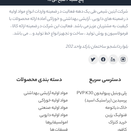
پنج شنبه 9 صبح الی 13
شرکت آبتین شیمی طی یک دهه فعالیت در ضمینه واردات انواع مواد اولیه
در ضمینه های دارویی ، آرایشی بهداشتی و خوراکی آماده ارائه محصولات با
کیفیت به مشتریان عزیز می باشد. فعالیت این شرکت در ضمینه ارائه کالا ،
فرمولاسیون و روش تولید ، ساخت و تجهیز انواع خط تولید و … می باشد.
بلوار دانشجو ساختمان بارکد واحد 202
دسترسی سریع
دسته بندی محصولات
پلی وینیل پیرولیدون PVP K30
مواد اولیه آرایشی بهداشتی
پرسیدین (پر استیک اسید)
مواد اولیه خوراکی
خاک دیاتومه
مواد اولیه صنعتی
فنولیک رزین
مواد اولیه دارویی
خرید کتراک
امولسیفایرها
کافور
فسفات ها