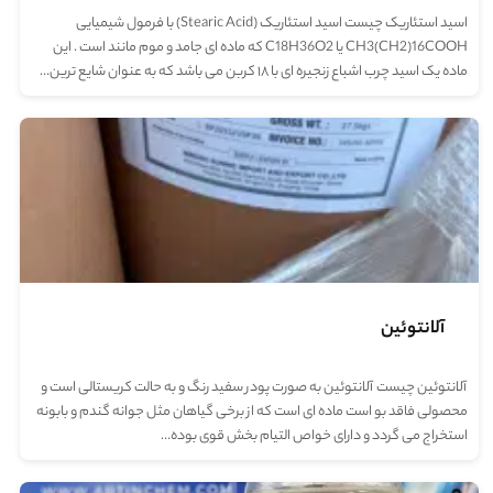
اسید استئاریک چیست اسید استئاریک (Stearic Acid) با فرمول شیمیایی
CH3(CH2)16COOH یا C18H36O2 که ماده ای جامد و موم مانند است . این
ماده یک اسید چرب اشباع زنجیره ای با ۱۸ کربن می باشد که به عنوان شایع ترین…
آلانتوئین
آلانتوئین چیست آلانتوئین به صورت پودر سفید رنگ و به حالت کریستالی است و
محصولی فاقد بو است ماده ای است که از برخی گیاهان مثل جوانه گندم و بابونه
استخراج می گردد و دارای خواص التیام بخش قوی بوده…